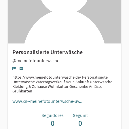
Personalisierte Unterwäsche
@meinefotounterwsche
Denúncia
https://www.meinefotounterwäsche.de/ Personalisierte
Unterwäsche Vatertagsverkauf Neue Ankunft Unterwäsche
Kleidung & Zuhause Wohnkultur Geschenke Anlässe
Grußkarten
www.xn--meinefotounterwsche-uw...
Seguidores
Seguint
0
0