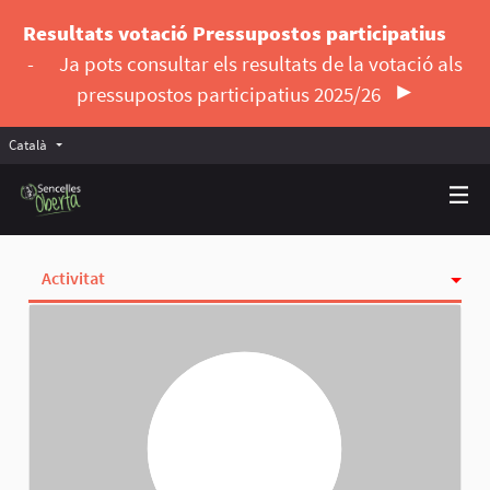
Resultats votació Pressupostos participatius
-
Ja pots consultar els resultats de la votació als
pressupostos participatius 2025/26
Català
Triar la llengua
Elegir el idioma
Activitat
Insígnies
Seguint
Seguidores
Grups