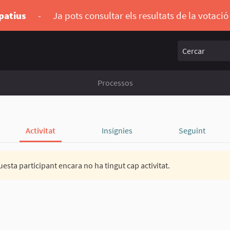
ipatius
-
Ja pots consultar els resultats de la votaci
Cercar
Processos
Activitat
Insígnies
Seguint
esta participant encara no ha tingut cap activitat.