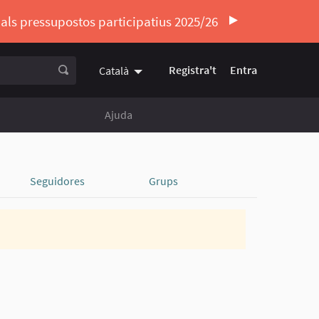
ó als pressupostos participatius 2025/26
Registra't
Entra
Català
Triar la llengua
Elegir el idioma
Ajuda
Seguidores
Grups