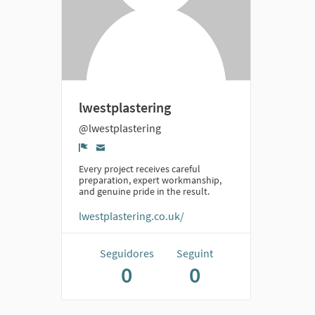
lwestplastering
@lwestplastering
Denúncia
Every project receives careful
preparation, expert workmanship,
and genuine pride in the result.
lwestplastering.co.uk/
Seguidores
Seguint
0
0