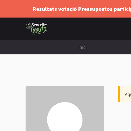
Resultats votació Pressupostos partic
Inici
Aqu