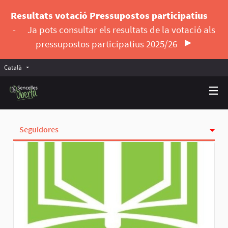
Resultats votació Pressupostos participatius
-
Ja pots consultar els resultats de la votació als
pressupostos participatius 2025/26
Català
Triar la llengua
Elegir el idioma
Seguidores
Activitat
Insígnies
Seguint
Grups