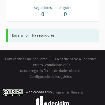
Seguidores
Seguint
0
0
Encara no hi ha seguidores.
Com verificar-me per votar
La participació a Sencelles
Termes i condicions d'ús
Descarrega els fitxers de dades obertes
Configuració de les galetes
Web creada amb
programari lliure
.
(Enllaç extern)