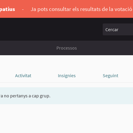
ipatius
-
Ja pots consultar els resultats de la votaci
Cercar
Processos
Activitat
Insígnies
Seguint
a no pertanys a cap grup.