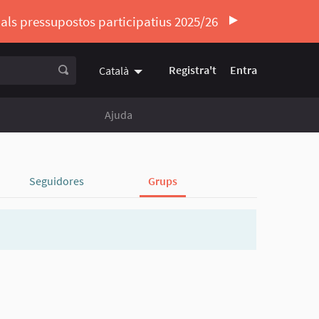
ó als pressupostos participatius 2025/26
Registra't
Entra
Català
Triar la llengua
Elegir el idioma
Ajuda
Seguidores
Grups