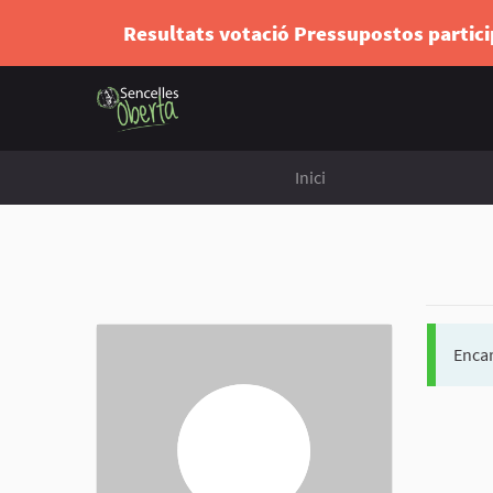
Resultats votació Pressupostos partic
Inici
Encar