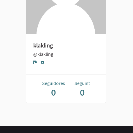
klakling
@klakling
Denúncia
Seguidores
Seguint
0
0