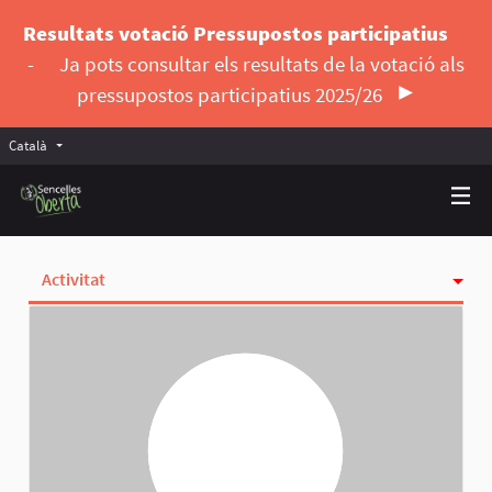
Resultats votació Pressupostos participatius
-
Ja pots consultar els resultats de la votació als
pressupostos participatius 2025/26
Català
Triar la llengua
Elegir el idioma
Activitat
Insígnies
Seguint
Seguidores
Grups