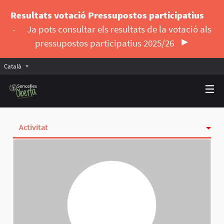
Resultats votació Pressupostos participatius
-
Ja pots consultar els resultats de la votació als
pressupostos participatius 2025/26
Català
Triar la llengua
Elegir el idioma
Activitat
Insígnies
Seguint
Seguidores
Grups