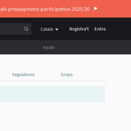
ó als pressupostos participatius 2025/26
Registra't
Entra
Català
Triar la llengua
Elegir el idioma
Ajuda
Seguidores
Grups