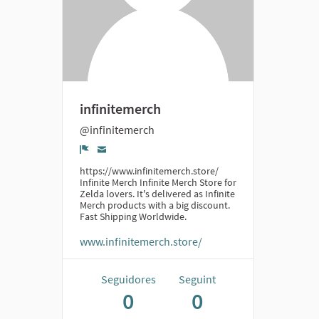
infinitemerch
@infinitemerch
Denúncia
https://www.infinitemerch.store/
Infinite Merch Infinite Merch Store for
Zelda lovers. It's delivered as Infinite
Merch products with a big discount.
Fast Shipping Worldwide.
www.infinitemerch.store/
Seguidores
Seguint
0
0