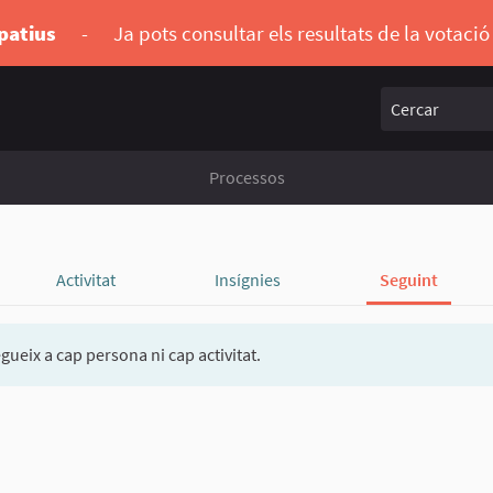
ipatius
-
Ja pots consultar els resultats de la votaci
Cercar
Processos
Activitat
Insígnies
Seguint
gueix a cap persona ni cap activitat.