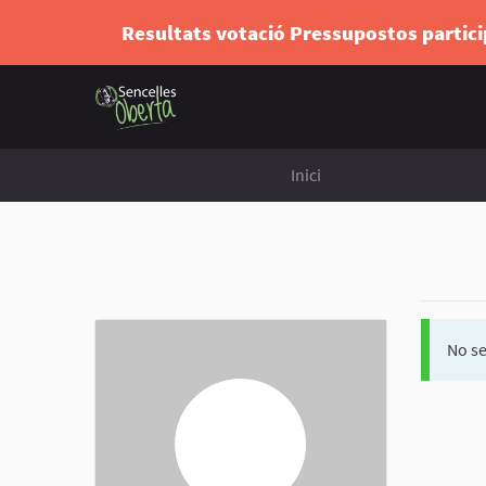
Resultats votació Pressupostos partic
Inici
No se