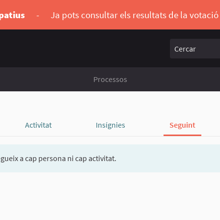
ipatius
-
Ja pots consultar els resultats de la votaci
Cercar
Processos
Activitat
Insígnies
Seguint
gueix a cap persona ni cap activitat.