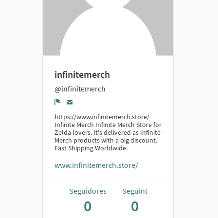
infinitemerch
@infinitemerch
Denúncia
https://www.infinitemerch.store/
Infinite Merch Infinite Merch Store for
Zelda lovers. It's delivered as Infinite
Merch products with a big discount.
Fast Shipping Worldwide.
www.infinitemerch.store/
Seguidores
Seguint
0
0