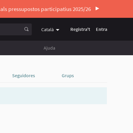
ó als pressupostos participatius 2025/26
Registra't
Entra
Català
Triar la llengua
Elegir el idioma
Ajuda
Seguidores
Grups