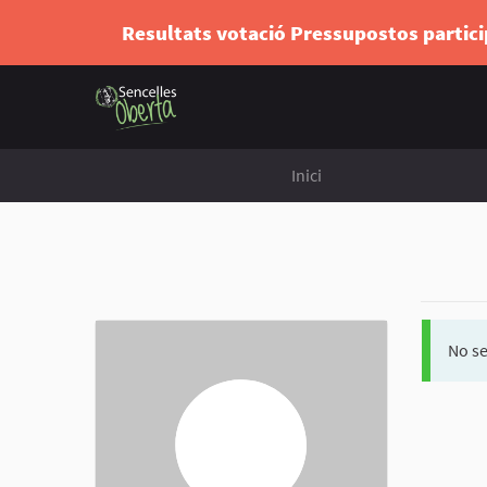
Resultats votació Pressupostos partic
Inici
No se