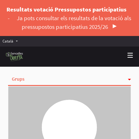
Resultats votació Pressupostos participatius
-
Ja pots consultar els resultats de la votació als
pressupostos participatius 2025/26
Català
Triar la llengua
Elegir el idioma
Grups
Activitat
Insígnies
Seguint
Seguidores