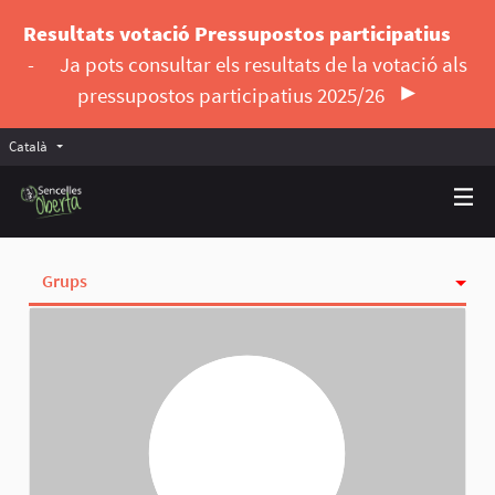
Resultats votació Pressupostos participatius
-
Ja pots consultar els resultats de la votació als
pressupostos participatius 2025/26
Català
Triar la llengua
Elegir el idioma
Grups
Activitat
Insígnies
Seguint
Seguidores