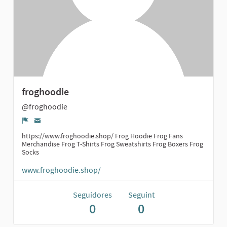
froghoodie
@froghoodie
Denúncia
https://www.froghoodie.shop/ Frog Hoodie Frog Fans
Merchandise Frog T-Shirts Frog Sweatshirts Frog Boxers Frog
Socks
www.froghoodie.shop/
Seguidores
Seguint
0
0