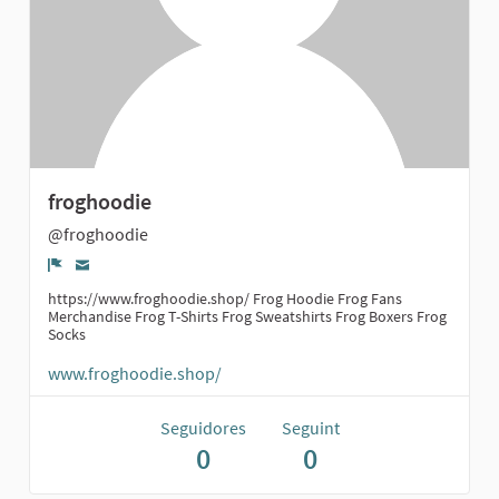
froghoodie
@froghoodie
Denúncia
https://www.froghoodie.shop/ Frog Hoodie Frog Fans
Merchandise Frog T-Shirts Frog Sweatshirts Frog Boxers Frog
Socks
www.froghoodie.shop/
Seguidores
Seguint
0
0