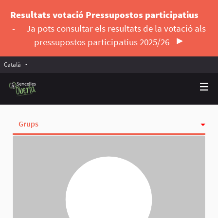
Resultats votació Pressupostos participatius
-
Ja pots consultar els resultats de la votació als
pressupostos participatius 2025/26
Català
Triar la llengua
Elegir el idioma
Grups
Activitat
Insígnies
Seguint
Seguidores