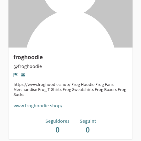
froghoodie
@froghoodie
Denúncia
https://www.froghoodie.shop/ Frog Hoodie Frog Fans
Merchandise Frog T-Shirts Frog Sweatshirts Frog Boxers Frog
Socks
www.froghoodie.shop/
Seguidores
Seguint
0
0