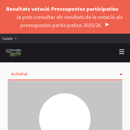
Resultats votació Pressupostos participatius
-
Ja pots consultar els resultats de la votació als
pressupostos participatius 2025/26
Català
Triar la llengua
Elegir el idioma
Activitat
Insígnies
Seguint
Seguidores
Grups