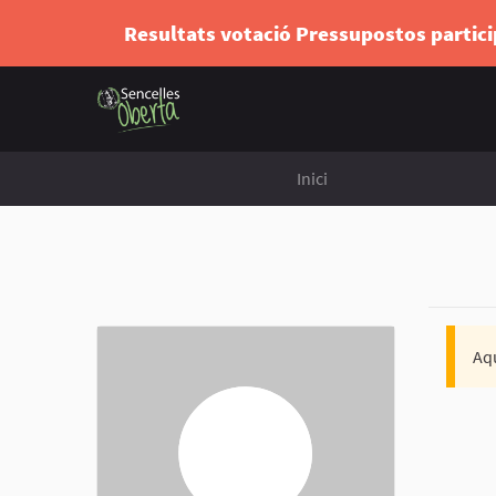
Resultats votació Pressupostos partic
Inici
Aqu