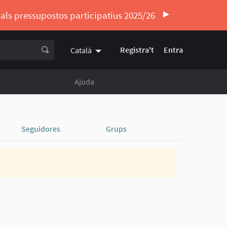
ó als pressupostos participatius 2025/26
Registra't
Entra
Català
Triar la llengua
Elegir el idioma
Ajuda
Seguidores
Grups