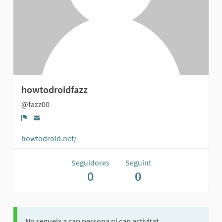
howtodroidfazz
@fazz00
Denúncia
howtodroid.net/
Seguidores
Seguint
0
0
No segueix a cap persona ni cap activitat.