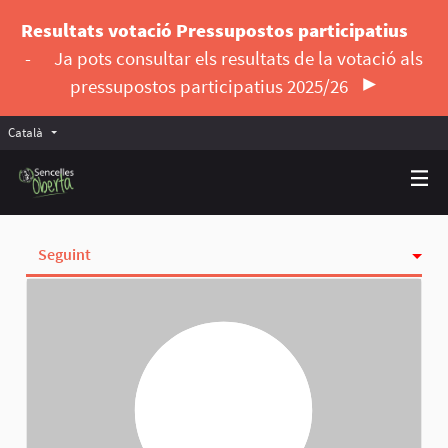
Resultats votació Pressupostos participatius
-
Ja pots consultar els resultats de la votació als
pressupostos participatius 2025/26
Català
Triar la llengua
Elegir el idioma
Seguint
Activitat
Insígnies
Seguidores
Grups