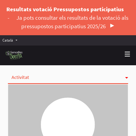
Resultats votació Pressupostos participatius
-
Ja pots consultar els resultats de la votació als
pressupostos participatius 2025/26
Català
Triar la llengua
Elegir el idioma
Activitat
Insígnies
Seguint
Seguidores
Grups