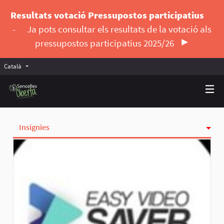
Resultats votació Pressupostos participatius
-
Ja pots consultar els resultats de la votació als
pressupostos participatius 2025/26
Català
Triar la llengua
Elegir el idioma
Insígnies
Activitat
Seguint
Seguidores
Grups