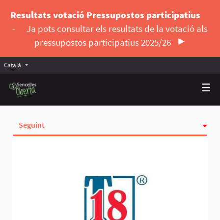
Resultats votació Pressupostos participatius
-
Ja pots consultar els resultats de la votació als
pressupostos participatius 2025/26
Català
Triar la llengua
Elegir el idioma
Seguint
Activitat
Insígnies
Seguidores
Grups