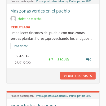
Procés participatiu:
Pressupostos Nadalencs / Participatius 2020
Mas zonas verdes en el pueblo
christine marchal
REBUTJADA
Embellecer rincones del pueblo con mas zonas
verdes plantas, flores ,aprovechando los antiguos...
Resultats al filtrar per la categoria: Urbanisme
Urbanisme
CREAT EL
7
7 SEGUIDORES
SEGUIR
0
28/01/2020
MAS ZONAS VERDES EN EL PUE
VEURE PROPOSTA
MAS ZON
Procés participatiu:
Pressupostos Nadalencs / Participatius 2020
Fires y festes de verano