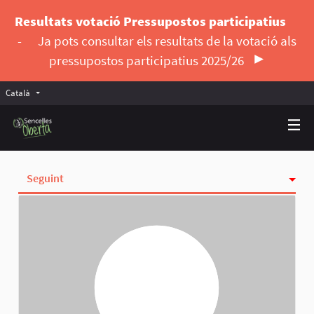
Resultats votació Pressupostos participatius
-
Ja pots consultar els resultats de la votació als
pressupostos participatius 2025/26
Català
Triar la llengua
Elegir el idioma
Seguint
Activitat
Insígnies
Seguidores
Grups