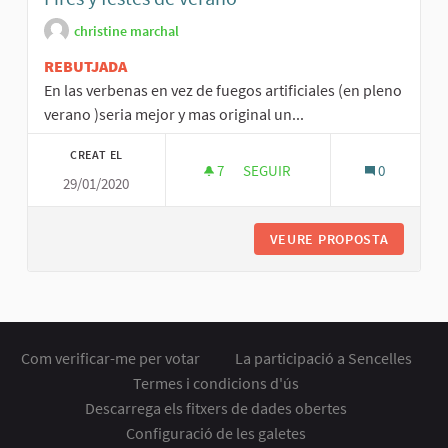
christine marchal
REBUTJADA
En las verbenas en vez de fuegos artificiales (en pleno
verano )seria mejor y mas original un...
CREAT EL
7
7 SEGUIDORES
SEGUIR
0
29/01/2020
FIRES Y FESTES DE VERANO
VEURE PROPOSTA
FIRES Y
Com verificar-me per votar
La participació a Sencelles
Termes i condicions d'ús
Descarrega els fitxers de dades obertes
Configuració de les galetes