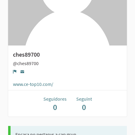
ches89700
@ches89700
Denúncia
www.ce-top10.com/
Seguidores
Seguint
0
0
Encara no pertanys a cap grup.