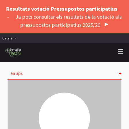
Resultats votació Pressupostos participatius
-
Ja pots consultar els resultats de la votació als
pressupostos participatius 2025/26
Català
Triar la llengua
Elegir el idioma
Grups
Activitat
Insígnies
Seguint
Seguidores