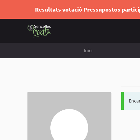
Resultats votació Pressupostos partic
Inici
Encar