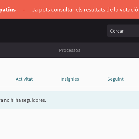
ipatius
-
Ja pots consultar els resultats de la votaci
Cercar
Processos
Activitat
Insígnies
Seguint
a no hi ha seguidores.