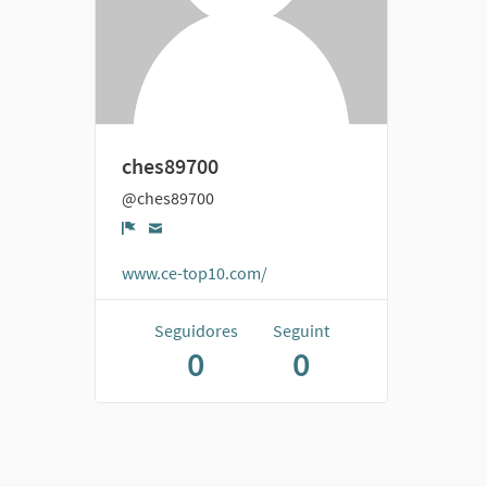
ches89700
@ches89700
Denúncia
www.ce-top10.com/
Seguidores
Seguint
0
0