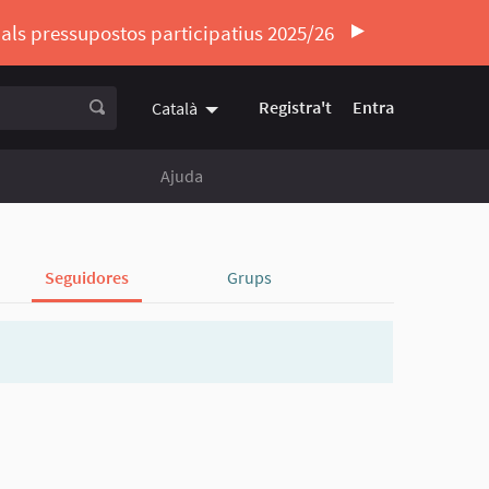
ó als pressupostos participatius 2025/26
Registra't
Entra
Català
Triar la llengua
Elegir el idioma
Ajuda
Seguidores
Grups