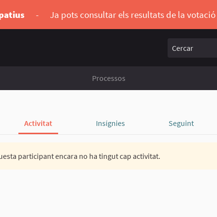
ipatius
-
Ja pots consultar els resultats de la votaci
Cercar
Processos
Activitat
Insígnies
Seguint
esta participant encara no ha tingut cap activitat.