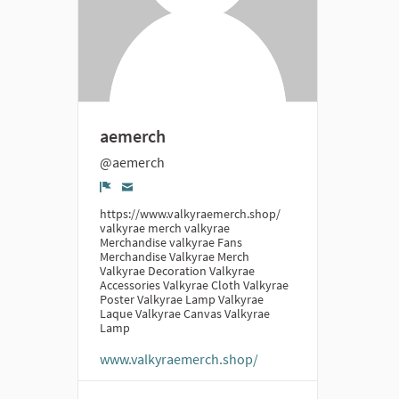
aemerch
@aemerch
Denúncia
https://www.valkyraemerch.shop/
valkyrae merch valkyrae
Merchandise valkyrae Fans
Merchandise Valkyrae Merch
Valkyrae Decoration Valkyrae
Accessories Valkyrae Cloth Valkyrae
Poster Valkyrae Lamp Valkyrae
Laque Valkyrae Canvas Valkyrae
Lamp
www.valkyraemerch.shop/