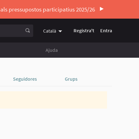
ó als pressupostos participatius 2025/26
Registra't
Entra
Català
Triar la llengua
Elegir el idioma
Ajuda
Seguidores
Grups