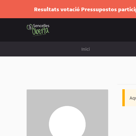
Resultats votació Pressupostos partic
Inici
Aqu