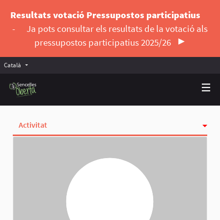
Resultats votació Pressupostos participatius
-
Ja pots consultar els resultats de la votació als
pressupostos participatius 2025/26
Català
Triar la llengua
Elegir el idioma
Activitat
Insígnies
Seguint
Seguidores
Grups