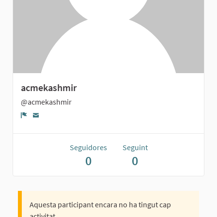
acmekashmir
@acmekashmir
Denúncia
Seguidores
Seguint
0
0
Aquesta participant encara no ha tingut cap
activitat.