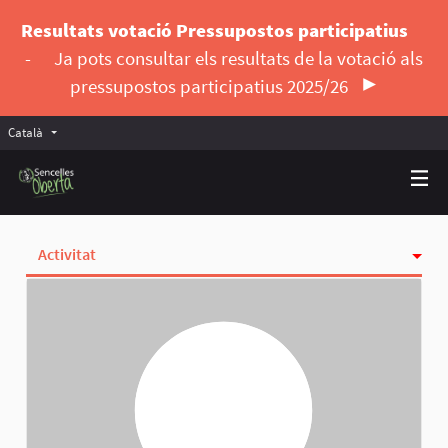
Resultats votació Pressupostos participatius
-
Ja pots consultar els resultats de la votació als
pressupostos participatius 2025/26
Català
Triar la llengua
Elegir el idioma
Activitat
Insígnies
Seguint
Seguidores
Grups