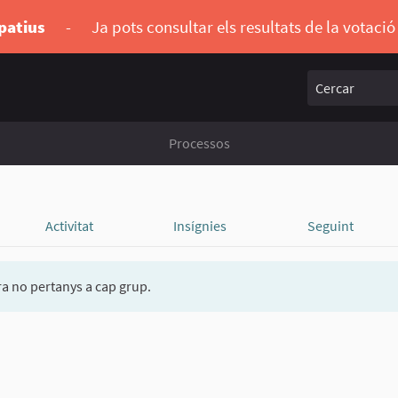
ipatius
-
Ja pots consultar els resultats de la votaci
Cercar
Processos
Activitat
Insígnies
Seguint
a no pertanys a cap grup.