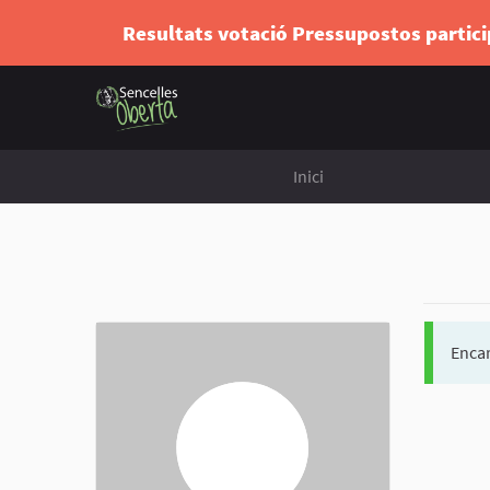
Resultats votació Pressupostos partic
Inici
Encar