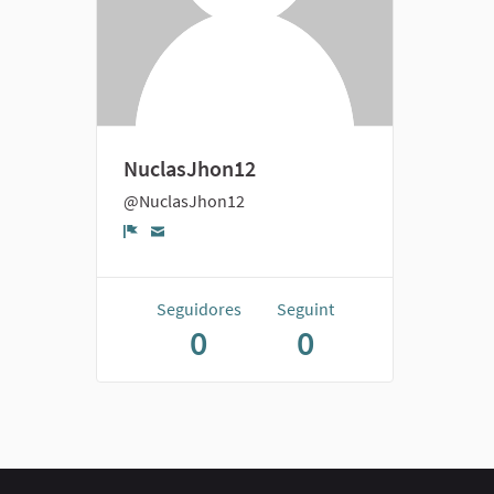
NuclasJhon12
@NuclasJhon12
Denúncia
Seguidores
Seguint
0
0