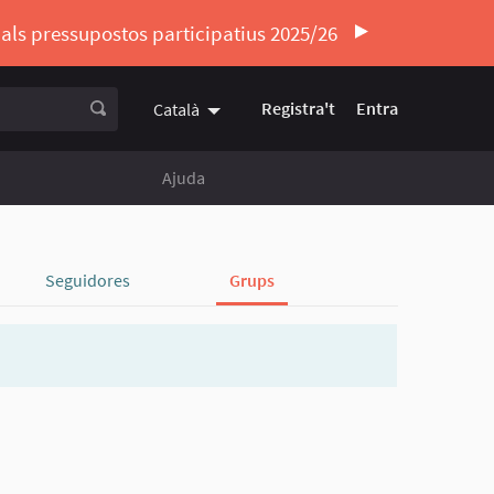
ó als pressupostos participatius 2025/26
Registra't
Entra
Català
Triar la llengua
Elegir el idioma
Ajuda
Seguidores
Grups