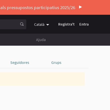
ó als pressupostos participatius 2025/26
Registra't
Entra
Català
Triar la llengua
Elegir el idioma
Ajuda
Seguidores
Grups