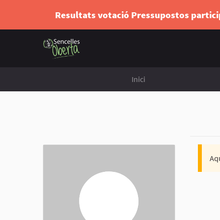
Resultats votació Pressupostos partic
Inici
Aqu