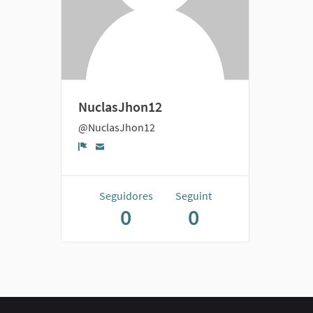
NuclasJhon12
@NuclasJhon12
Denúncia
Seguidores
Seguint
0
0