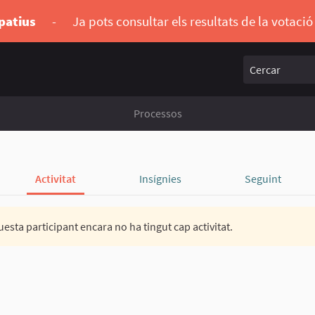
ipatius
-
Ja pots consultar els resultats de la votaci
Cercar
Processos
Activitat
Insígnies
Seguint
esta participant encara no ha tingut cap activitat.