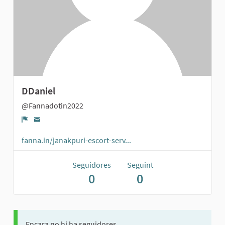
DDaniel
@Fannadotin2022
Denúncia
fanna.in/janakpuri-escort-serv...
Seguidores
Seguint
0
0
Encara no hi ha seguidores.