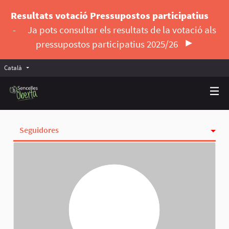
Resultats votació Pressupostos participatius
-
Ja pots consultar els resultats de la votació als
pressupostos participatius 2025/26
Català
Triar la llengua
Elegir el idioma
Seguidores
Activitat
Insígnies
Seguint
Grups