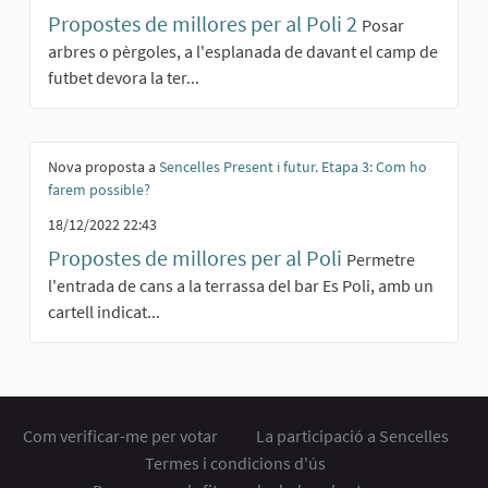
Propostes de millores per al Poli 2
Posar
arbres o pèrgoles, a l'esplanada de davant el camp de
futbet devora la ter...
Nova proposta a
Sencelles Present i futur. Etapa 3: Com ho
farem possible?
18/12/2022 22:43
Propostes de millores per al Poli
Permetre
l'entrada de cans a la terrassa del bar Es Poli, amb un
cartell indicat...
Com verificar-me per votar
La participació a Sencelles
Termes i condicions d'ús