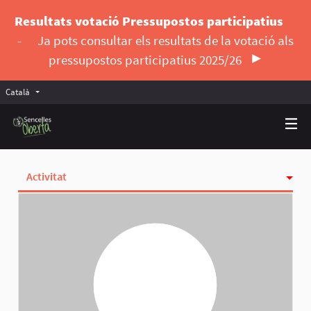
Resultats votació Pressupostos participatius
-
Ja pots consultar els resultats de la votació als
pressupostos participatius 2025/26
Català
Triar la llengua
Elegir el idioma
Activitat
Insígnies
Seguint
Seguidores
Grups