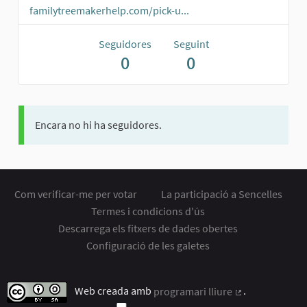
familytreemakerhelp.com/pick-u...
Seguidores
Seguint
0
0
Encara no hi ha seguidores.
Com verificar-me per votar
La participació a Sencelles
Termes i condicions d'ús
Descarrega els fitxers de dades obertes
Configuració de les galetes
Web creada amb
programari lliure
.
(Enllaç extern)