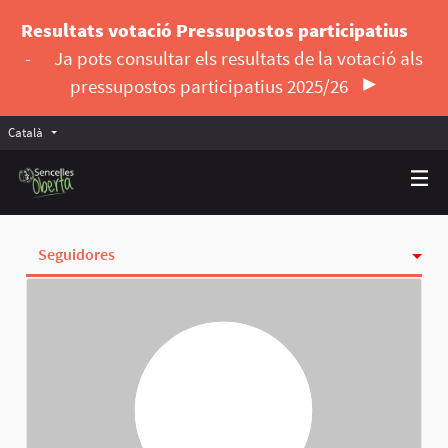
Resultats votació Pressupostos participatius
-
Ja pots consultar els resultats de la votació als
pressupostos participatius 2025/26
Català
Triar la llengua
Elegir el idioma
Seguidores
Activitat
Insígnies
Seguint
Grups