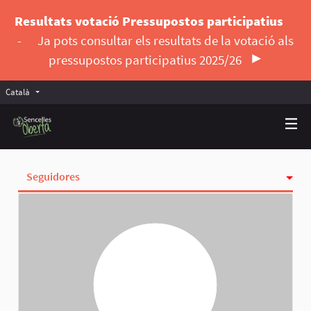
Resultats votació Pressupostos participatius
-
Ja pots consultar els resultats de la votació als
pressupostos participatius 2025/26
Català
Triar la llengua
Elegir el idioma
Seguidores
Activitat
Insígnies
Seguint
Grups