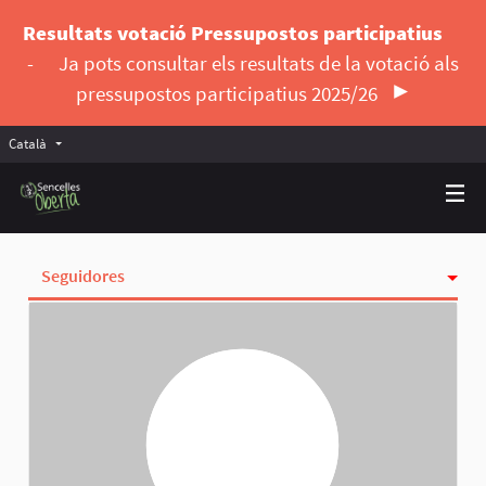
Resultats votació Pressupostos participatius
-
Ja pots consultar els resultats de la votació als
pressupostos participatius 2025/26
Català
Triar la llengua
Elegir el idioma
Seguidores
Activitat
Insígnies
Seguint
Grups