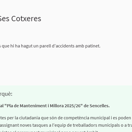
Ses Cotxeres
enúncia
s que hi ha hagut un parell d'accidents amb patinet.
26
rquè:
 al "Pla de Manteniment i Millora 2025/26" de Sencelles.
fetes per la ciutadania que són de competència municipal i es poden
 assignant noves tasques a l'equip de treballadors municipals o a tr