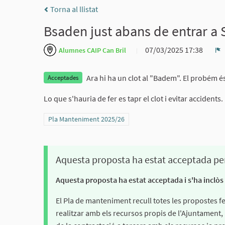
Torna al llistat
Bsaden just abans de entrar a 
07/03/2025 17:38
Alumnes CAIP Can Bril
D
Ara hi ha un clot al "Badem". El probém é
Acceptades
Lo que s'hauria de fer es tapr el clot i evitar accidents.
Resultats al filtrar per la categoria: Pla Manteniment 2025/
Pla Manteniment 2025/26
Aquesta proposta ha estat acceptada pe
Aquesta proposta ha estat acceptada i s'ha inclòs
El Pla de manteniment recull totes les propostes 
realitzar amb els recursos propis de l'Ajuntament,