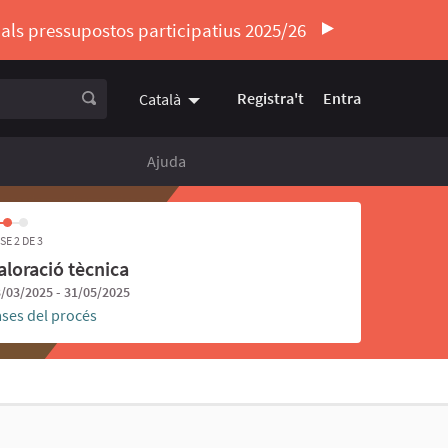
ó als pressupostos participatius 2025/26
Registra't
Entra
Català
Triar la llengua
Elegir el idioma
Ajuda
SE 2 DE 3
aloració tècnica
/03/2025 - 31/05/2025
ases del procés