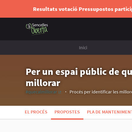
Resultats votació Pressupostos partic
Inici
Per un espai públic de qu
millorar
#quecalmillorar
Procés per identificar les millore
(Enllaç extern)
EL PROCÉS
PROPOSTES
PLA DE MANTENIMENT 