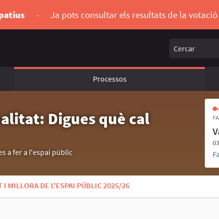
ipatius
-
Ja pots consultar els resultats de la votaci
Cercar
Processos
alitat: Digues què cal
FA
V
03
s a fer a l'espai públic
F
I MILLORA DE L'ESPAI PÚBLIC 2025/26