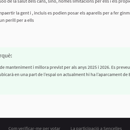
oò de la salut dels cans, sinó, només limitacions per ells i els propi
ertir la gent i , incluis es podien posar els aparells per a fer ginm
un perill per a ells
26
rquè:
 de manteniment i millora previst per als anys 2025 i 2026. Es preveu
’ubicarà en una part de l’espai on actualment hi ha l’aparcament de
Com verificar-me per votar
La participació a Sencelles