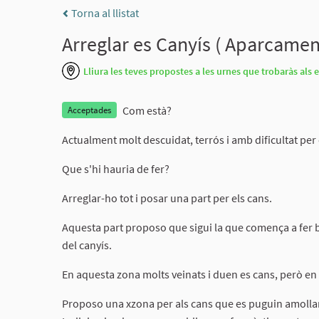
Torna al llistat
Arreglar es Canyís ( Aparcament
Lliura les teves propostes a les urnes que trobaràs al
Com està?
Acceptades
Actualment molt descuidat, terrós i amb dificultat per
Que s'hi hauria de fer?
Arreglar-ho tot i posar una part per els cans.
Aquesta part proposo que sigui la que comença a fer 
del canyís.
En aquesta zona molts veinats i duen es cans, però en t
Proposo una xzona per als cans que es puguin amollar,