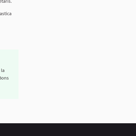
etaris.
astica
 la
 Bons