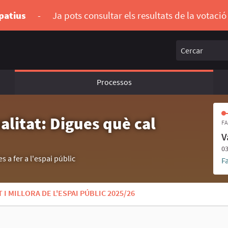
ipatius
-
Ja pots consultar els resultats de la votaci
Cercar
Processos
alitat: Digues què cal
FA
V
03
s a fer a l'espai públic
F
I MILLORA DE L'ESPAI PÚBLIC 2025/26