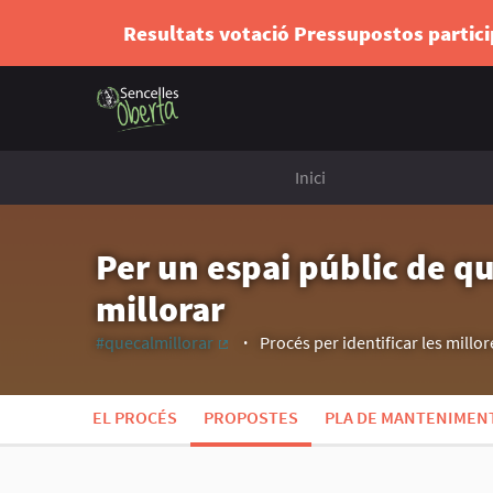
Resultats votació Pressupostos partic
Inici
Per un espai públic de qu
millorar
#quecalmillorar
Procés per identificar les millore
(Enllaç extern)
EL PROCÉS
PROPOSTES
PLA DE MANTENIMENT 