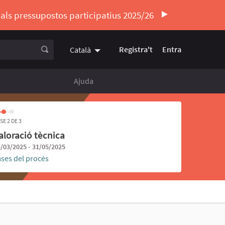
ó als pressupostos participatius 2025/26
Registra't
Entra
Català
Triar la llengua
Elegir el idioma
Ajuda
SE 2 DE 3
aloració tècnica
/03/2025 - 31/05/2025
ases del procés