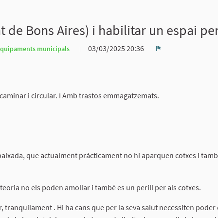
 de Bons Aires) i habilitar un espai pe
03/03/2025 20:36
s equipaments municipals
Denúncia
 caminar i circular. I Amb trastos emmagatzemats.
baixada, que actualment pràcticament no hi aparquen cotxes i també
eoria no els poden amollar i també es un perill per als cotxes.
 tranquilament . Hi ha cans que per la seva salut necessiten poder 