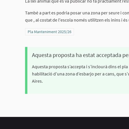
La llei animal que es va publicar no fa pràctiament ress
També a part es podria posar una zona per seure i compa
que , al costat de l'escola només utilitzen els inins i és 
Resultats al filtrar per la categoria: Pla Manteniment 2025/
Pla Manteniment 2025/26
Aquesta proposta ha estat acceptada pe
Aquesta proposta s’accepta i s’inclourà dins el pla
habilitació d’una zona d’esbarjo per a cans, que s
Aires.