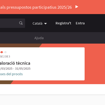
ó als pressupostos participatius 2025/26
Registra't
Entra
Català
Triar la llengua
Elegir el idioma
Ajuda
SE 2 DE 3
aloració tècnica
/03/2025 - 31/05/2025
ases del procés