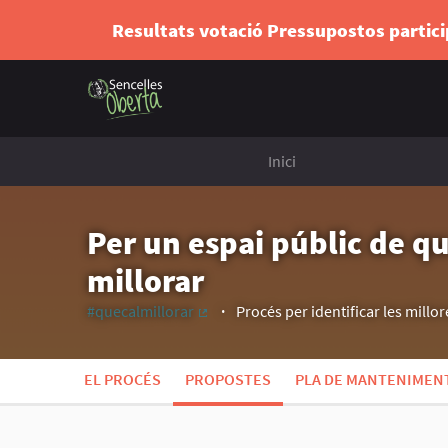
Resultats votació Pressupostos partic
Inici
Per un espai públic de qu
millorar
#quecalmillorar
Procés per identificar les millore
(Enllaç extern)
EL PROCÉS
PROPOSTES
PLA DE MANTENIMENT 