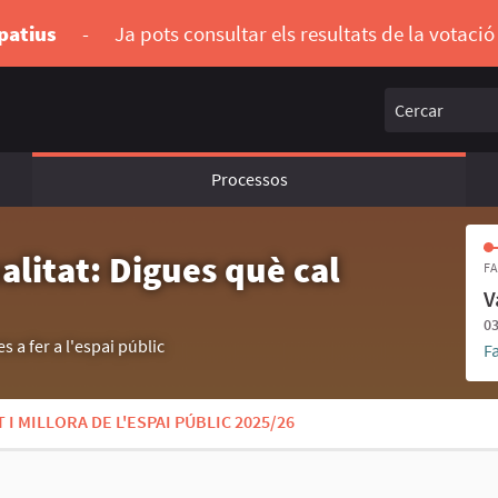
ipatius
-
Ja pots consultar els resultats de la votaci
Cercar
Processos
alitat: Digues què cal
FA
V
03
s a fer a l'espai públic
F
I MILLORA DE L'ESPAI PÚBLIC 2025/26