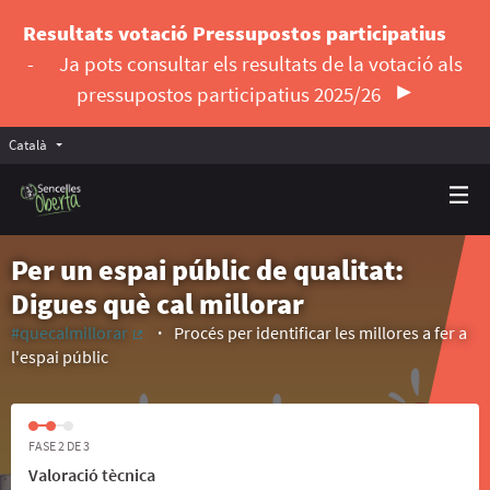
Resultats votació Pressupostos participatius
-
Ja pots consultar els resultats de la votació als
pressupostos participatius 2025/26
Català
Triar la llengua
Elegir el idioma
Per un espai públic de qualitat:
Digues què cal millorar
#quecalmillorar
Procés per identificar les millores a fer a
(Enllaç extern)
l'espai públic
FASE 2 DE 3
Valoració tècnica