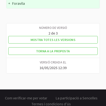
+
Foravila
NÚMERO DE VERSIÓ
2 de 3
MOSTRA TOTES LES VERSIONS
TORNA A LA PROPOSTA
VERSIÓ CREADA EL
16/05/2025 12:39
Com verificar-me per votar
La participació a Sencelles
Termes i condicions d'ús