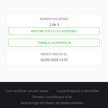
NÚMERO DE VERSIÓ
2 de 3
MOSTRA TOTES LES VERSIONS
TORNA A LA PROPOSTA
VERSIÓ CREADA EL
16/05/2025 12:57
Com verificar-me per votar
La participació a Sencelles
Termes i condicions d'ús
Descarrega els fitxers de dades obertes