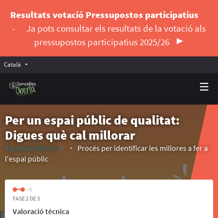
Resultats votació Pressupostos participatius
-
Ja pots consultar els resultats de la votació als
pressupostos participatius 2025/26
Català
Triar la llengua
Elegir el idioma
Per un espai públic de qualitat:
Digues què cal millorar
#quecalmillorar
Procés per identificar les millores a fer a
(Enllaç extern)
l'espai públic
FASE 2 DE 3
Valoració tècnica