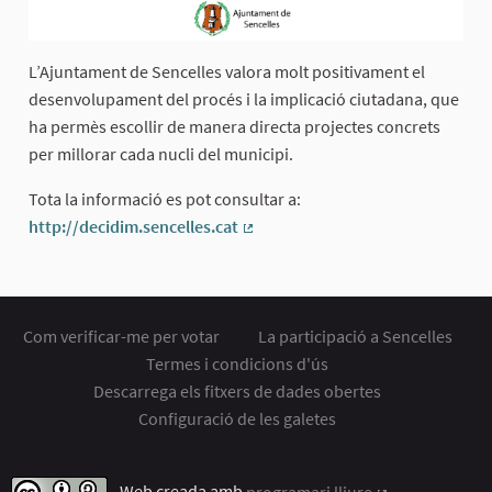
L’Ajuntament de Sencelles valora molt positivament el
desenvolupament del procés i la implicació ciutadana, que
ha permès escollir de manera directa projectes concrets
per millorar cada nucli del municipi.
Tota la informació es pot consultar a:
http://decidim.sencelles.cat
(Enllaç extern)
Com verificar-me per votar
La participació a Sencelles
Termes i condicions d'ús
Descarrega els fitxers de dades obertes
Configuració de les galetes
Web creada amb
programari lliure
.