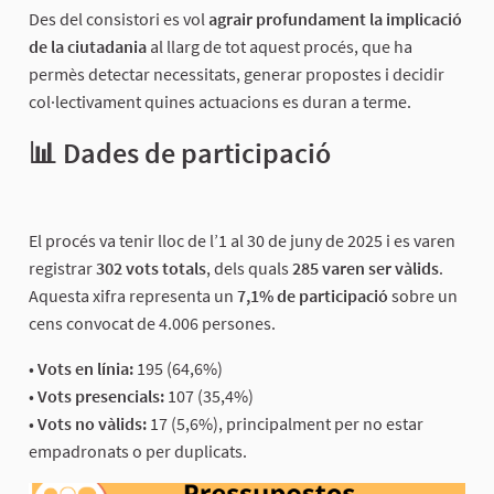
Des del consistori es vol
agrair profundament la implicació
de la ciutadania
al llarg de tot aquest procés, que ha
permès detectar necessitats, generar propostes i decidir
col·lectivament quines actuacions es duran a terme.
📊 Dades de participació
El procés va tenir lloc de l’1 al 30 de juny de 2025 i es varen
registrar
302 vots totals
, dels quals
285 varen ser vàlids
.
Aquesta xifra representa un
7,1% de participació
sobre un
cens convocat de 4.006 persones.
•
Vots en línia:
195 (64,6%)
•
Vots presencials:
107 (35,4%)
•
Vots no vàlids:
17 (5,6%), principalment per no estar
empadronats o per duplicats.