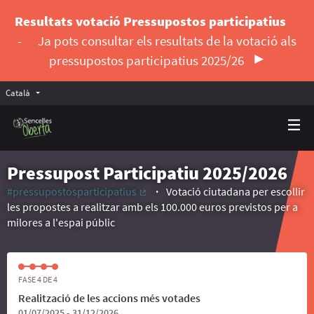
Resultats votació Pressupostos participatius
-
Ja pots consultar els resultats de la votació als
pressupostos participatius 2025/26
Català
Triar la llengua
Elegir el idioma
Pressupost Participatiu 2025/2026
#pressupostosparticipatius
Votació ciutadana per escollir
(Enllaç extern)
les propostes a realitzar amb els 100.000 euros previstos per a
milores a l'espai públic
FASE 4 DE 4
Realització de les accions més votades
01/07/2025 - 31/12/2026