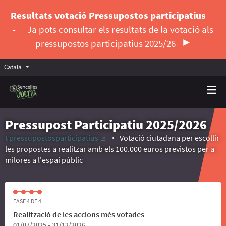
Resultats votació Pressupostos participatius
-
Ja pots consultar els resultats de la votació als
pressupostos participatius 2025/26
Català
Triar la llengua
Elegir el idioma
Pressupost Participatiu 2025/2026
#pressupostosparticipatius
Votació ciutadana per escollir
(Enllaç extern)
les propostes a realitzar amb els 100.000 euros previstos per a
milores a l'espai públic
FASE 4 DE 4
Realització de les accions més votades
01/07/2025 - 31/12/2026