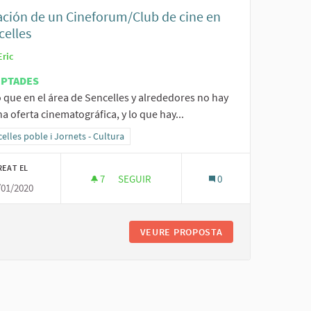
ación de un Cineforum/Club de cine en
celles
Eric
EPTADES
 que en el área de Sencelles y alrededores no hay
 oferta cinematográfica, y lo que hay...
ltats al filtrar per la categoria: Sencelles poble i Jornets - Cultura
elles poble i Jornets - Cultura
REAT EL
7
7 SEGUIDORES
SEGUIR
0
/01/2020
CREACIÓN DE UN CINEFORUM/CLUB DE CI
VEURE PROPOSTA
CREACIÓN DE UN C