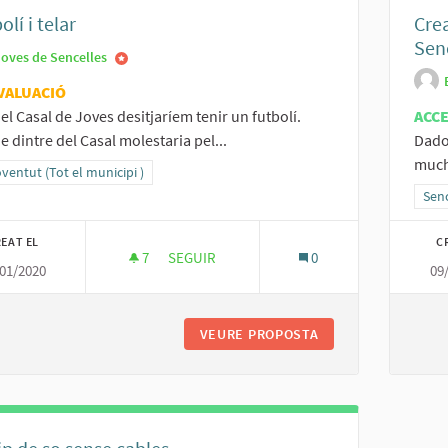
olí i telar
Cre
Sen
Joves de Sencelles
VALUACIÓ
el Casal de Joves desitjaríem tenir un futbolí.
ACC
e dintre del Casal molestaria pel...
Dado
mucha
ltats al filtrar per la categoria: 3- Joventut (Tot el municipi )
oventut (Tot el municipi )
Resu
Senc
EAT EL
C
7
7 SEGUIDORES
SEGUIR
0
01/2020
09
FUTBOLÍ I TELAR
VEURE PROPOSTA
FUTBOLÍ I TELAR