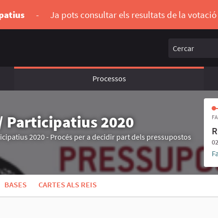
ipatius
-
Ja pots consultar els resultats de la votaci
Cercar
Processos
 Participatius 2020
FA
R
cipatius 2020 - Procés per a decidir part dels pressupostos
02
F
BASES
CARTES ALS REIS