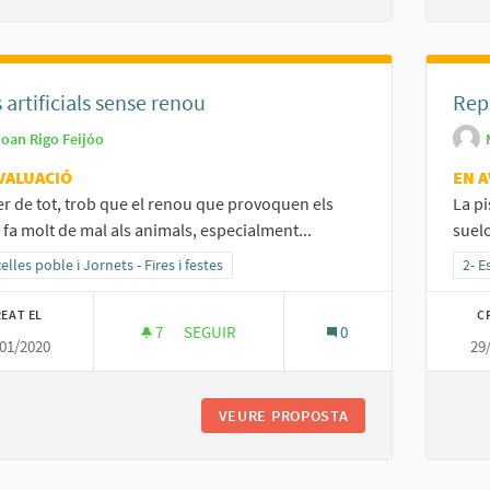
 artificials sense renou
Repa
Joan Rigo Feijóo
VALUACIÓ
EN A
r de tot, trob que el renou que provoquen els
La pi
 fa molt de mal als animals, especialment...
suelo
ltats al filtrar per la categoria: Sencelles poble i Jornets - Fires i festes
elles poble i Jornets - Fires i festes
Resu
2- E
EAT EL
C
7
7 SEGUIDORES
SEGUIR
0
01/2020
29
FOCS ARTIFICIALS SENSE RENOU
VEURE PROPOSTA
FOCS ARTIFICIALS