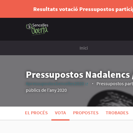
Resultats votació Pressupostos partic
Inici
Pressupostos Nadalencs /
#pressupostosSencelles2020
Pressupostos parti
(Enllaç extern)
públics de l’any 2020
EL PROCÉS
VOTA
PROPOSTES
TROBADES