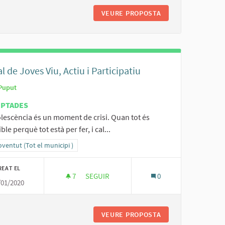
ÉS ACTIVITATS I ESPAIS EN FAMILIA A SENCELLES PA0233/20
VEURE PROPOSTA
TALLERS TRADICIO
l de Joves Viu, Actiu i Participatiu
Puput
EPTADES
lescència és un moment de crisi. Quan tot és
ble perquè tot està per fer, i cal...
ltats al filtrar per la categoria: 3- Joventut (Tot el municipi )
oventut (Tot el municipi )
REAT EL
7
7 SEGUIDORES
SEGUIR
0
/01/2020
CASAL DE JOVES VIU, ACTIU I PARTICIPATIU
CÓDROM
VEURE PROPOSTA
CASAL DE JOVES VI