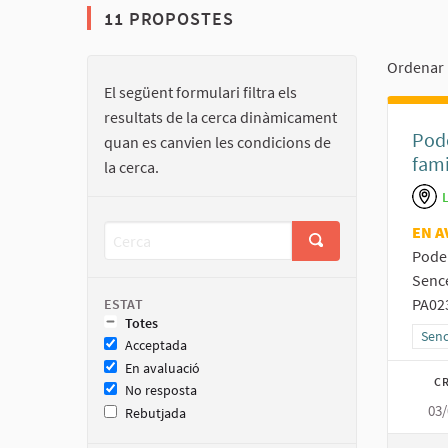
11 PROPOSTES
Ordenar 
El següent formulari filtra els
resultats de la cerca dinàmicament
Pode
quan es canvien les condicions de
fami
la cerca.
L
EN A
Poder
Sence
PA02
ESTAT
Totes
Resu
Senc
Acceptada
En avaluació
CR
No resposta
03/
Rebutjada