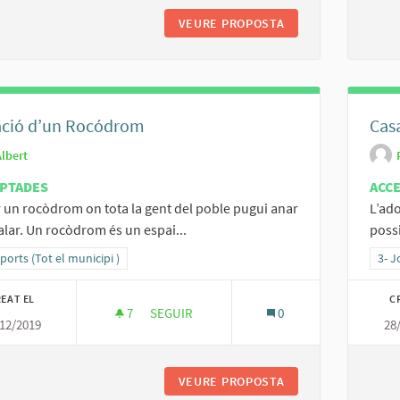
VEURE PROPOSTA
PODER GAUDIR DE M
ació d’un Rocódrom
Casa
Albert
PTADES
ACC
 un rocòdrom on tota la gent del poble pugui anar
L’ado
alar. Un rocòdrom és un espai...
possi
ltats al filtrar per la categoria: 2- Esports (Tot el municipi )
sports (Tot el municipi )
Resu
3- J
EAT EL
C
7
7 SEGUIDORES
SEGUIR
0
12/2019
28
CREACIÓ D’UN ROCÓDROM
VEURE PROPOSTA
CREACIÓ D’UN RO