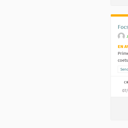
Focs
EN A
Prime
coets
Resu
Senc
CR
07/