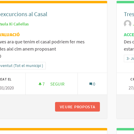
excurcions al Casal
Tre
aula Xi Cañellas
VALUACIÓ
ACC
oves ara que tenim el casal podriem fer mes
Des d
des aixi clm anem proposant
estar
0
Resu
3- J
ltats al filtrar per la categoria: 3- Joventut (Tot el municipi )
oventut (Tot el municipi )
EAT EL
C
7
7 SEGUIDORES
SEGUIR
0
01/2020
27
MES EXCURCIONS AL CASAL
VEURE PROPOSTA
MES EXCURCIONS A