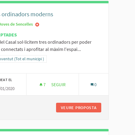
s ordinadors moderns
Joves de Sencelles
EPTADES
el Casal sol·licitem tres ordinadors per poder
 connectats i aprofitar al màxim l'espai...
ltats al filtrar per la categoria: 3- Joventut (Tot el municipi )
oventut (Tot el municipi )
REAT EL
7
7 SEGUIDORES
SEGUIR
0
/01/2020
TRES ORDINADORS MODERNS
L CASAL
VEURE PROPOSTA
TRES ORDINADOR