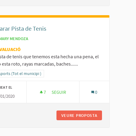
rar Pista de Tenis
MARY MENDOZA
VALUACIÓ
sta de tenis que tenemos esta hecha una pena, el
 esta roto, rayas marcadas, baches......
ltats al filtrar per la categoria: 2- Esports (Tot el municipi )
sports (Tot el municipi )
REAT EL
7
7 SEGUIDORES
SEGUIR
0
/01/2020
REPARAR PISTA DE TENIS
 SENSE RENOU
VEURE PROPOSTA
REPARAR PISTA DE