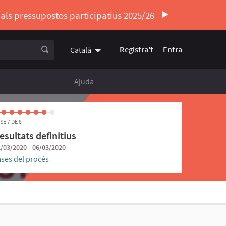
ó als pressupostos participatius 2025/26
Registra't
Entra
Català
Triar la llengua
Elegir el idioma
Ajuda
SE 7 DE 8
esultats definitius
/03/2020 - 06/03/2020
ases del procés