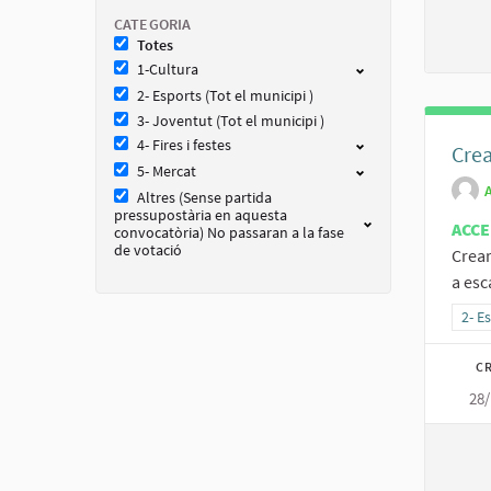
CATEGORIA
Totes
1-Cultura
2- Esports (Tot el municipi )
3- Joventut (Tot el municipi )
4- Fires i festes
Cre
5- Mercat
Altres (Sense partida
pressupostària en aquesta
ACCE
convocatòria) No passaran a la fase
de votació
Crear
a esc
Resu
2- E
CR
28/