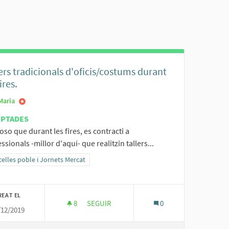
ers tradicionals d'oficis/costums durant
ires.
Maria
EPTADES
so que durant les fires, es contracti a
ssionals -millor d'aquí- que realitzin tallers...
ltats al filtrar per la categoria: Sencelles poble i Jornets Mercat
elles poble i Jornets Mercat
REAT EL
8
8 SEGUIDORES
SEGUIR
0
/12/2019
 EN FAMILIA A SENCELLES PA0233/20