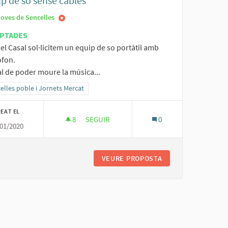
p de so sense cables
Joves de Sencelles
PTADES
el Casal sol·licitem un equip de so portàtil amb
òfon.
al de poder moure la música...
ltats al filtrar per la categoria: Sencelles poble i Jornets Mercat
elles poble i Jornets Mercat
EAT EL
8
8 SEGUIDORES
SEGUIR
0
01/2020
EQUIP DE SO SENSE CABLES
VEURE PROPOSTA
EQUIP DE SO SENS