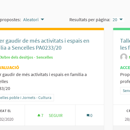
propostes:
Aleatori
Resultats per pàgina:
20
r gaudir de més activitats i espais en
Tall
lia a Sencelles PA0233/20
les f
'Arbre dels desitjos - Sencelles
VALUACIÓ
ACC
 gaudir de més activitats i espais en familia a
Propo
lles
profe
33/20
Resu
Senc
ltats al filtrar per la categoria: Sencelles poble i Jornets - Cultura
elles poble i Jornets - Cultura
EAT EL
C
7
7 SEGUIDORES
SEGUIR
0
02/2020
28
PODER GAUDIR DE MÉS ACTIVITATS I ESPAIS