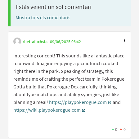
Estàs veient un sol comentari
Mostra tots els comentaris
rhettafuchsia
09/06/2025 06:42
Interesting concept! This sounds like a fantastic place
to unwind. Imagine enjoying a picnic lunch cooked
right there in the park. Speaking of strategy, this
reminds me of crafting the perfect team in Pokerogue.
Gotta build that Pokerogue Dex carefully, thinking
about type matchups and ability synergies, just like
planning a meal!
https://playpokerogue.com
and
(Enllaç extern)
https://wiki.playpokerogue.com
(Enllaç extern)
Estic d'acord 
0
No estic 
0