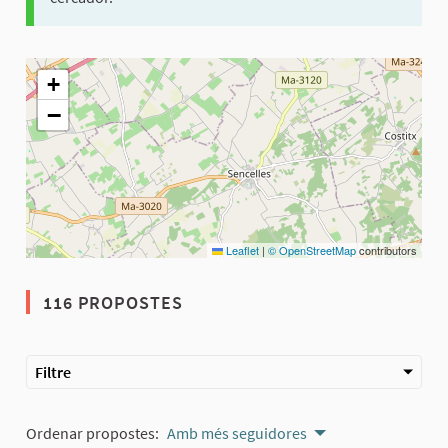
El següent element és un mapa que presenta els components d'aq
+
−
Leaflet
|
© OpenStreetMap
contributors
116 PROPOSTES
Filtre
Ordenar propostes:
Amb més seguidores