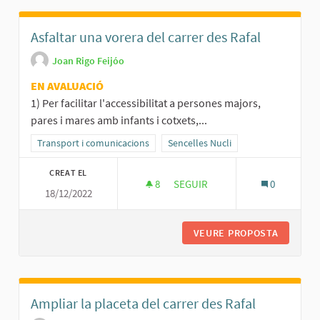
Asfaltar una vorera del carrer des Rafal
Joan Rigo Feijóo
EN AVALUACIÓ
1) Per facilitar l'accessibilitat a persones majors,
pares i mares amb infants i cotxets,...
Resultats al filtrar per la categoria: Transport i comunicacions
Transport i comunicacions
Resultats al filtrar per l'àmbit: Senc
Sencelles Nucli
CREAT EL
8
8 SEGUIDORES
SEGUIR
0
18/12/2022
ASFALTAR UNA VORERA DEL CAR
VEURE PROPOSTA
ASFALTA
Ampliar la placeta del carrer des Rafal