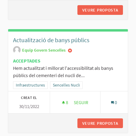
VEURE PROPOSTA
ELECTRI
Actualització de banys públics
Equip Govern Sencelles
ACCEPTADES
Hem actualitzat i millorat l'accessibilitat als banys
públics del cementeri del nucli de...
Resultats al filtrar per la categoria: Infraestructures
Infraestructures
Resultats al filtrar per l'àmbit: Sencelles Nucli
Sencelles Nucli
CREAT EL
8
8 SEGUIDORES
SEGUIR
0
30/11/2022
ACTUALITZACIÓ DE BANYS PÚB
VEURE PROPOSTA
ACTUALI