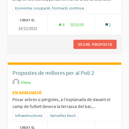
Resultats al filtrar per la categoria: Economia i ocupació. Formació
Economia i ocupació. Formació continua
CREAT EL
8
8 SEGUIDORES
SEGUIR
1
14/12/2022
DIRECTORI D'EMPRESES I SERV
VEURE PROPOSTA
DIRECTO
Propostes de millores per al Poli 2
Elena
EN AVALUACIÓ
Posar arbres o pèrgoles, a l'esplanada de davant el
camp de futbet devora la terrassa del bar,...
Resultats al filtrar per la categoria: Infraestructures
Infraestructures
Resultats al filtrar per l'àmbit: Sencelles Nucli
Sencelles Nucli
CREAT EL