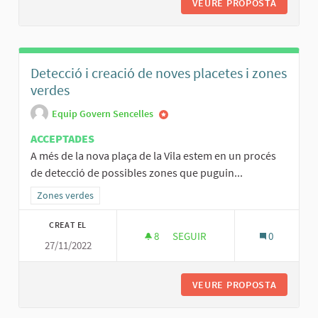
VEURE PROPOSTA
PLAFONS
Detecció i creació de noves placetes i zones
verdes
Equip Govern Sencelles
ACCEPTADES
A més de la nova plaça de la Vila estem en un procés
de detecció de possibles zones que puguin...
Resultats al filtrar per la categoria: Zones verdes
Zones verdes
CREAT EL
8
8 SEGUIDORES
SEGUIR
0
27/11/2022
DETECCIÓ I CREACIÓ DE NOVES
VEURE PROPOSTA
DETECCI