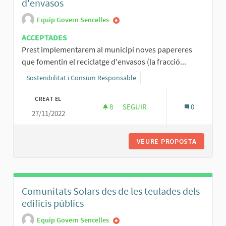
d'envasos
Equip Govern Sencelles
ACCEPTADES
Prest implementarem al municipi noves papereres
que fomentin el reciclatge d'envasos (la fracció...
Resultats al filtrar per la categoria: Sostenibilitat i Consum Respo
Sostenibilitat i Consum Responsable
CREAT EL
8
8 SEGUIDORES
SEGUIR
0
27/11/2022
NOVES PAPERERES QUE FOMENT
VEURE PROPOSTA
NOVES P
Comunitats Solars des de les teulades dels
edificis públics
Equip Govern Sencelles