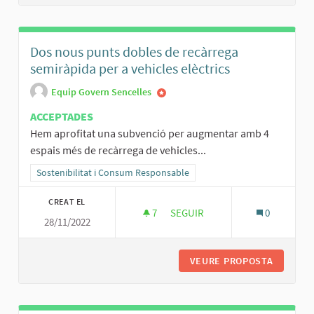
Dos nous punts dobles de recàrrega
semiràpida per a vehicles elèctrics
Equip Govern Sencelles
ACCEPTADES
Hem aprofitat una subvenció per augmentar amb 4
espais més de recàrrega de vehicles...
Resultats al filtrar per la categoria: Sostenibilitat i Consum Respo
Sostenibilitat i Consum Responsable
CREAT EL
7
7 SEGUIDORES
SEGUIR
0
28/11/2022
DOS NOUS PUNTS DOBLES DE R
VEURE PROPOSTA
DOS NOU