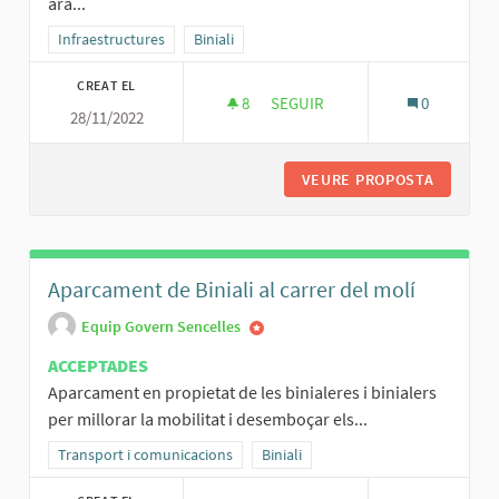
ara...
Resultats al filtrar per la categoria: Infraestructures
Infraestructures
Resultats al filtrar per l'àmbit: Biniali
Biniali
CREAT EL
8
8 SEGUIDORES
SEGUIR
0
28/11/2022
POLIESPORTIU DE BINIALI
VEURE PROPOSTA
POLIESP
Aparcament de Biniali al carrer del molí
Equip Govern Sencelles
ACCEPTADES
Aparcament en propietat de les binialeres i binialers
per millorar la mobilitat i desemboçar els...
Resultats al filtrar per la categoria: Transport i comunicacions
Transport i comunicacions
Resultats al filtrar per l'àmbit: Binial
Biniali