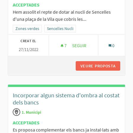
ACCEPTADES
Hem assolit el repte de dotar al nucli de Sencelles
d'una plaça de la Vila que cobrís les...
Resultats al filtrar per la categoria: Zones verdes
Zones verdes
Resultats al filtrar per l'àmbit: Sencelles Nucli
Sencelles Nucli
CREAT EL
7
7 SEGUIDORES
SEGUIR
0
27/11/2022
PLAÇA DE LA VILA, UNA PLAÇA 
VEURE PROPOSTA
PLAÇA D
Incorporar algun sistema d'ombra al costat
dels bancs
1. Municipi
ACCEPTADES
Es proposa complementar els bancs ja instal·lats amb