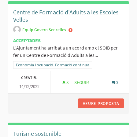
Centre de Formació d'Adults a les Escoles
Velles
Equip Govern Sencelles
ACCEPTADES
L'Ajuntament ha arribat a un acord amb el SOIB per
fer un Centre de Formació d'Adults a les...
Resultats al filtrar per la categoria: Economia i ocupació. Formació
Economia i ocupació. Formació continua
CREAT EL
8
8 SEGUIDORES
SEGUIR
0
14/12/2022
CENTRE DE FORMACIÓ D'ADULTS
VEURE PROPOSTA
CENTRE 
Turisme sostenible