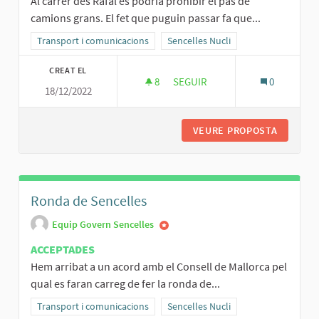
Al carrer des Rafal es podria prohibir el pas de
camions grans. El fet que puguin passar fa que...
Resultats al filtrar per la categoria: Transport i comunicacions
Transport i comunicacions
Resultats al filtrar per l'àmbit: Senc
Sencelles Nucli
CREAT EL
8
8 SEGUIDORES
SEGUIR
0
18/12/2022
MÉS APARCAMENTS AL CARRER 
VEURE PROPOSTA
MÉS APA
Ronda de Sencelles
Equip Govern Sencelles
ACCEPTADES
Hem arribat a un acord amb el Consell de Mallorca pel
qual es faran carreg de fer la ronda de...
Resultats al filtrar per la categoria: Transport i comunicacions
Transport i comunicacions
Resultats al filtrar per l'àmbit: Senc
Sencelles Nucli