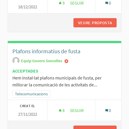
9
9 SEGUIDORES
SEGUIR
0
18/12/2022
PROPOSTES DE MILLORES PER A
VEURE PROPOSTA
PROPOST
Plafons informatius de fusta
Equip Govern Sencelles
ACCEPTADES
Hem instal·lat plafons municipals de fusta, per
millorar la comunicació de les activitats de...
Resultats al filtrar per la categoria: Telecomunicacions
Telecomunicacions
CREAT EL
8
8 SEGUIDORES
SEGUIR
0
27/11/2022
PLAFONS INFORMATIUS DE FUS