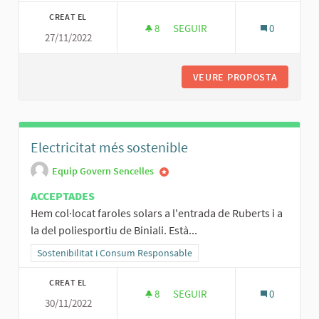
CREAT EL
8
8 SEGUIDORES
SEGUIR
0
27/11/2022
RONDA DE SENCELLES
VEURE PROPOSTA
RONDA D
Electricitat més sostenible
Equip Govern Sencelles
ACCEPTADES
Hem col·locat faroles solars a l'entrada de Ruberts i a
la del poliesportiu de Biniali. Està...
Resultats al filtrar per la categoria: Sostenibilitat i Consum Respo
Sostenibilitat i Consum Responsable
CREAT EL
8
8 SEGUIDORES
SEGUIR
0
30/11/2022
ELECTRICITAT MÉS SOSTENIBL