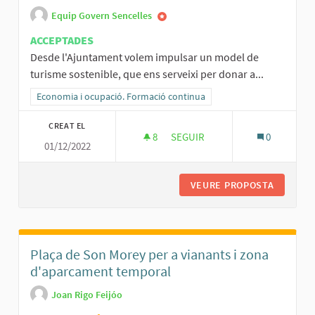
Equip Govern Sencelles
ACCEPTADES
Desde l'Ajuntament volem impulsar un model de
turisme sostenible, que ens serveixi per donar a...
Resultats al filtrar per la categoria: Economia i ocupació. Formació
Economia i ocupació. Formació continua
CREAT EL
8
8 SEGUIDORES
SEGUIR
0
01/12/2022
TURISME SOSTENIBLE
VEURE PROPOSTA
TURISME
Plaça de Son Morey per a vianants i zona
d'aparcament temporal
Joan Rigo Feijóo