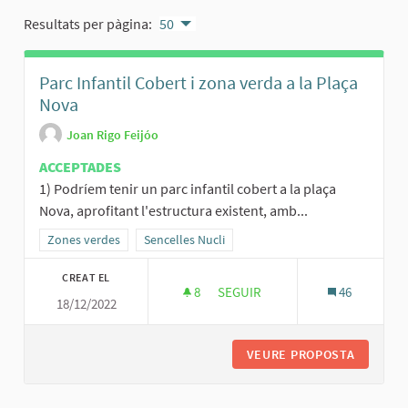
Resultats per pàgina:
50
Parc Infantil Cobert i zona verda a la Plaça
Nova
Joan Rigo Feijóo
ACCEPTADES
1) Podríem tenir un parc infantil cobert a la plaça
Nova, aprofitant l'estructura existent, amb...
Resultats al filtrar per la categoria: Zones verdes
Zones verdes
Resultats al filtrar per l'àmbit: Sencelles Nucli
Sencelles Nucli
CREAT EL
8
8 SEGUIDORES
SEGUIR
46
18/12/2022
PARC INFANTIL COBERT I ZONA 
VEURE PROPOSTA
PARC IN