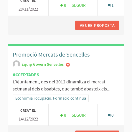
CREAT EL
8
8 SEGUIDORES
SEGUIR
1
28/11/2022
APARCAMENT DE BINIALI AL CA
VEURE PROPOSTA
APARCAM
Promoció Mercats de Sencelles
Equip Govern Sencelles
ACCEPTADES
L'Ajuntament, des del 2012 dinamitza el mercat
setmanal dels dissabtes, que també abasteix els...
Resultats al filtrar per la categoria: Economia i ocupació. Formació
Economia i ocupació. Formació continua
CREAT EL
8
8 SEGUIDORES
SEGUIR
0
14/12/2022
PROMOCIÓ MERCATS DE SENCE