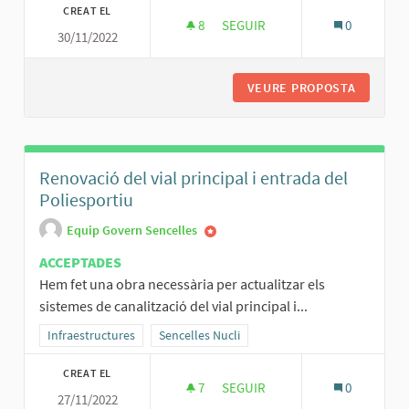
CREAT EL
8
8 SEGUIDORES
SEGUIR
0
30/11/2022
MILLORAR LA PLAÇA DE SO NA 
VEURE PROPOSTA
MILLORA
Renovació del vial principal i entrada del
Poliesportiu
Equip Govern Sencelles
ACCEPTADES
Hem fet una obra necessària per actualitzar els
sistemes de canalització del vial principal i...
Resultats al filtrar per la categoria: Infraestructures
Infraestructures
Resultats al filtrar per l'àmbit: Sencelles Nucli
Sencelles Nucli
CREAT EL
7
7 SEGUIDORES
SEGUIR
0
27/11/2022
RENOVACIÓ DEL VIAL PRINCIPA