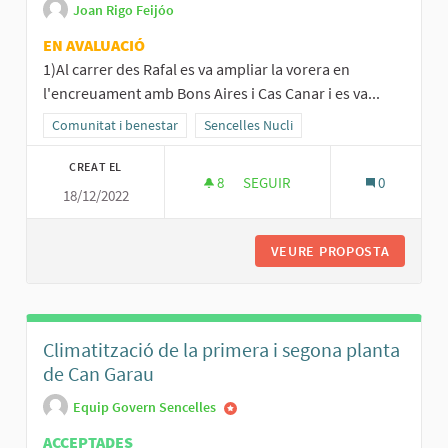
Joan Rigo Feijóo
EN AVALUACIÓ
1)Al carrer des Rafal es va ampliar la vorera en
l'encreuament amb Bons Aires i Cas Canar i es va...
Resultats al filtrar per la categoria: Comunitat i benestar
Comunitat i benestar
Resultats al filtrar per l'àmbit: Sencelles 
Sencelles Nucli
CREAT EL
8
8 SEGUIDORES
SEGUIR
0
18/12/2022
AMPLIAR LA PLACETA DEL CARR
VEURE PROPOSTA
AMPLIAR
Climatització de la primera i segona planta
de Can Garau
Equip Govern Sencelles
ACCEPTADES