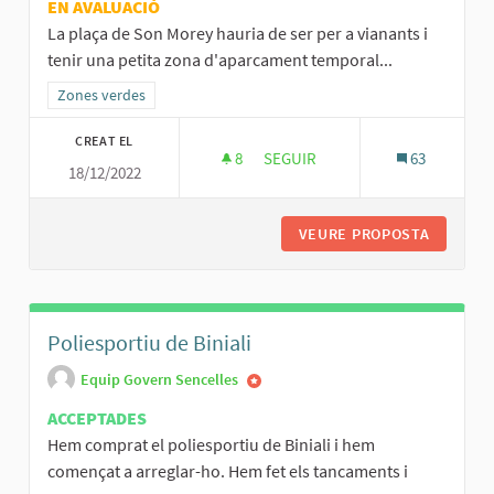
EN AVALUACIÓ
La plaça de Son Morey hauria de ser per a vianants i
tenir una petita zona d'aparcament temporal...
Resultats al filtrar per la categoria: Zones verdes
Zones verdes
CREAT EL
8
8 SEGUIDORES
SEGUIR
63
18/12/2022
PLAÇA DE SON MOREY PER A VI
VEURE PROPOSTA
PLAÇA D
Poliesportiu de Biniali
Equip Govern Sencelles
ACCEPTADES
Hem comprat el poliesportiu de Biniali i hem
començat a arreglar-ho. Hem fet els tancaments i