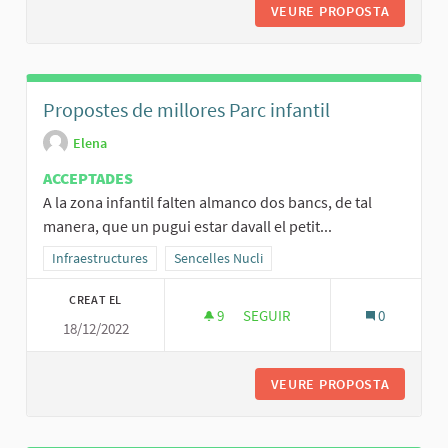
VEURE PROPOSTA
PROMOCI
Propostes de millores Parc infantil
Elena
ACCEPTADES
A la zona infantil falten almanco dos bancs, de tal
manera, que un pugui estar davall el petit...
Resultats al filtrar per la categoria: Infraestructures
Infraestructures
Resultats al filtrar per l'àmbit: Sencelles Nucli
Sencelles Nucli
CREAT EL
9
9 SEGUIDORES
SEGUIR
0
18/12/2022
PROPOSTES DE MILLORES PARC
VEURE PROPOSTA
PROPOST