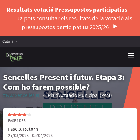
Resultats votació Pressupostos participatius
-
Ja pots consultar els resultats de la votació als
pressupostos participatius 2025/26
Català
Triar la llengua
Elegir el idioma
Sencelles Present i futur. Etapa 3:
Com ho farem possible?
#PAMSencelles
Pla d'Actuació Municipal (PAM)
(Enllaç extern)
FASE 4 DE 5
Fase 3. Retorn
27/03/2023 - 05/04/2023