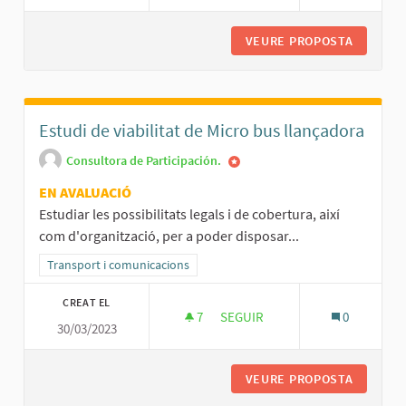
VEURE PROPOSTA
RENOVAC
Estudi de viabilitat de Micro bus llançadora
Consultora de Participación.
EN AVALUACIÓ
Estudiar les possibilitats legals i de cobertura, així
com d'organització, per a poder disposar...
Resultats al filtrar per la categoria: Transport i comunicacions
Transport i comunicacions
CREAT EL
7
7 SEGUIDORES
SEGUIR
0
30/03/2023
ESTUDI DE VIABILITAT DE MIC
VEURE PROPOSTA
ESTUDI 