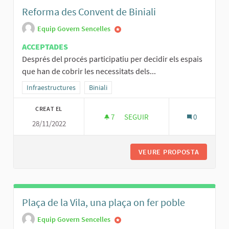
Reforma des Convent de Biniali
Equip Govern Sencelles
ACCEPTADES
Després del procés participatiu per decidir els espais
que han de cobrir les necessitats dels...
Resultats al filtrar per la categoria: Infraestructures
Infraestructures
Resultats al filtrar per l'àmbit: Biniali
Biniali
CREAT EL
7
7 SEGUIDORES
SEGUIR
0
28/11/2022
REFORMA DES CONVENT DE BIN
VEURE PROPOSTA
REFORMA
Plaça de la Vila, una plaça on fer poble
Equip Govern Sencelles