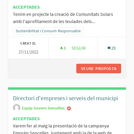
ACCEPTADES
Tenim en projecte la creació de Comunitats Solars
amb l'aprofitament de les teulades dels...
Resultats al filtrar per la categoria: Sostenibilitat i Consum Respo
Sostenibilitat i Consum Responsable
CREAT EL
8
8 SEGUIDORES
SEGUIR
29
27/11/2022
COMUNITATS SOLARS DES DE LES
VEURE PROPOSTA
COMUNIT
Directori d'empreses i serveis del municipi
Equip Govern Sencelles
ACCEPTADES
Varem fer al maig la presentació de la campanya
Emprèn Sencelles, juntament amb la de la web de...