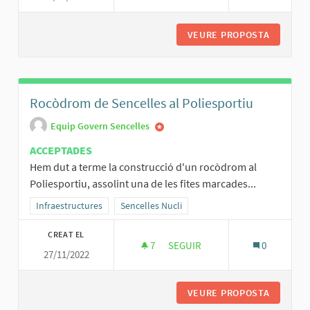
VEURE PROPOSTA
INSERCI
Rocòdrom de Sencelles al Poliesportiu
Equip Govern Sencelles
ACCEPTADES
Hem dut a terme la construcció d'un rocòdrom al
Poliesportiu, assolint una de les fites marcades...
Resultats al filtrar per la categoria: Infraestructures
Infraestructures
Resultats al filtrar per l'àmbit: Sencelles Nucli
Sencelles Nucli
CREAT EL
7
7 SEGUIDORES
SEGUIR
0
27/11/2022
ROCÒDROM DE SENCELLES AL 
VEURE PROPOSTA
ROCÒDRO