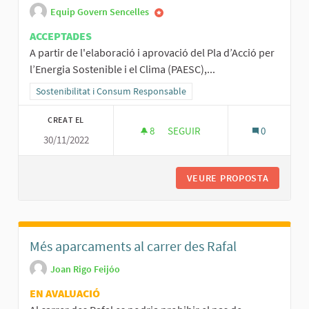
Equip Govern Sencelles
ACCEPTADES
A partir de l'elaboració i aprovació del Pla d’Acció per
l’Energia Sostenible i el Clima (PAESC),...
Resultats al filtrar per la categoria: Sostenibilitat i Consum Respo
Sostenibilitat i Consum Responsable
CREAT EL
8
8 SEGUIDORES
SEGUIR
0
30/11/2022
PLA D’ACCIÓ PER L’ENERGIA SO
VEURE PROPOSTA
PLA D’A
Més aparcaments al carrer des Rafal
Joan Rigo Feijóo
EN AVALUACIÓ