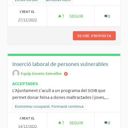
CREAT EL
7
7 SEGUIDORES
SEGUIR
0
27/11/2022
NOVA ÀREA CANINA DEL FOSSA
VEURE PROPOSTA
NOVA ÀR
Inserció laboral de persones vulnerables
Equip Govern Sencelles
ACCEPTADES
L'Ajuntament s'acull a un programa del SOIB que
permet donar feina a dones maltractades i joves,...
Resultats al filtrar per la categoria: Economia i ocupació. Formació
Economia i ocupació. Formació continua
CREAT EL
7
7 SEGUIDORES
SEGUIR
0
14/12/2022
INSERCIÓ LABORAL DE PERSO