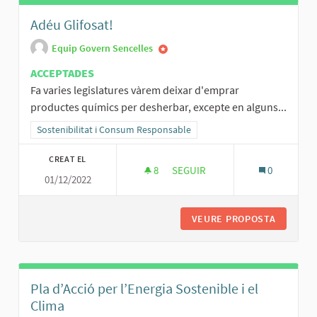
Adéu Glifosat!
Equip Govern Sencelles
ACCEPTADES
Fa varies legislatures vàrem deixar d'emprar
productes químics per desherbar, excepte en alguns...
Resultats al filtrar per la categoria: Sostenibilitat i Consum Respo
Sostenibilitat i Consum Responsable
CREAT EL
8
8 SEGUIDORES
SEGUIR
0
01/12/2022
ADÉU GLIFOSAT!
VEURE PROPOSTA
ADÉU GL
Pla d’Acció per l’Energia Sostenible i el
Clima