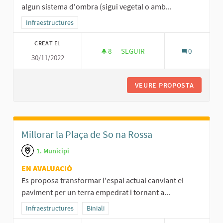
algun sistema d'ombra (sigui vegetal o amb...
Resultats al filtrar per la categoria: Infraestructures
Infraestructures
CREAT EL
8
8 SEGUIDORES
SEGUIR
0
30/11/2022
INCORPORAR ALGUN SISTEMA D
VEURE PROPOSTA
INCORPO
Millorar la Plaça de So na Rossa
1. Municipi
EN AVALUACIÓ
Es proposa transformar l'espai actual canviant el
paviment per un terra empedrat i tornant a...
Resultats al filtrar per la categoria: Infraestructures
Infraestructures
Resultats al filtrar per l'àmbit: Biniali
Biniali