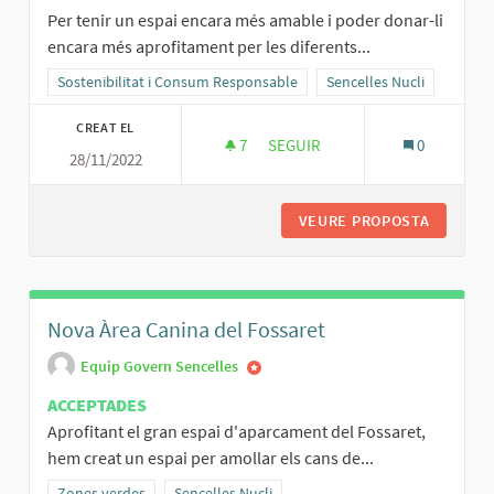
Per tenir un espai encara més amable i poder donar-li
encara més aprofitament per les diferents...
Resultats al filtrar per la categoria: Sostenibilitat i Consum Respo
Sostenibilitat i Consum Responsable
Resultats al filtrar per l'
Sencelles Nucli
CREAT EL
7
7 SEGUIDORES
SEGUIR
0
28/11/2022
CLIMATITZACIÓ DE LA PRIMERA
VEURE PROPOSTA
CLIMATI
Nova Àrea Canina del Fossaret
Equip Govern Sencelles
ACCEPTADES
Aprofitant el gran espai d'aparcament del Fossaret,
hem creat un espai per amollar els cans de...
Resultats al filtrar per la categoria: Zones verdes
Zones verdes
Resultats al filtrar per l'àmbit: Sencelles Nucli
Sencelles Nucli