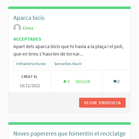
Aparca bicis
Elena
ACCEPTADES
Apart dels aparca bicis que hi havia a la plaça i el poli,
que en breu s'haurien de tornar...
Resultats al filtrar per la categoria: Infraestructures
Infraestructures
Resultats al filtrar per l'àmbit: Sencelles Nucli
Sencelles Nucli
CREAT EL
9
9 SEGUIDORES
SEGUIR
0
18/12/2022
APARCA BICIS
VEURE PROPOSTA
APARCA 
Noves papereres que fomentin el reciclatge