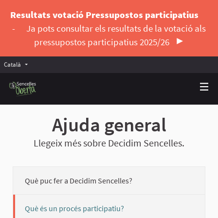
Resultats votació Pressupostos participatius
-
Ja pots consultar els resultats de la votació als
pressupostos participatius 2025/26
Català
Triar la llengua
Elegir el idioma
Ajuda general
Llegeix més sobre Decidim Sencelles.
Què puc fer a Decidim Sencelles?
Què és un procés participatiu?