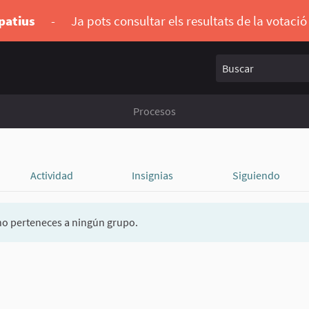
ipatius
-
Ja pots consultar els resultats de la votaci
Buscar
Procesos
Actividad
Insignias
Siguiendo
o perteneces a ningún grupo.