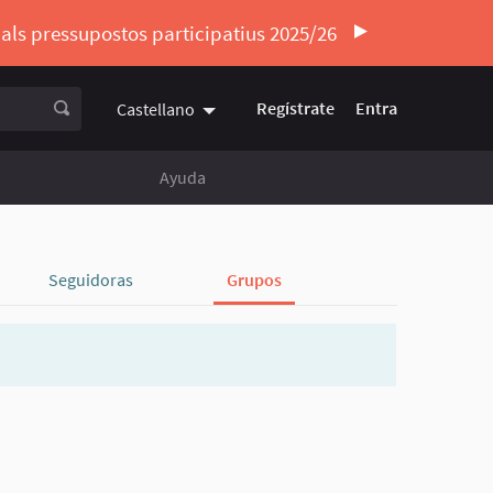
ó als pressupostos participatius 2025/26
Regístrate
Entra
Castellano
Triar la llengua
Elegir el idioma
Ayuda
Seguidoras
Grupos