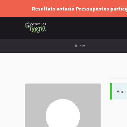
Resultats votació Pressupostos partic
Inicio
Aún n