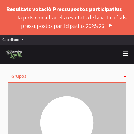
Resultats votació Pressupostos participatius
-
Ja pots consultar els resultats de la votació als
pressupostos participatius 2025/26
Castellano
Triar la llengua
Elegir el idioma
Grupos
Actividad
Insignias
Siguiendo
Seguidoras