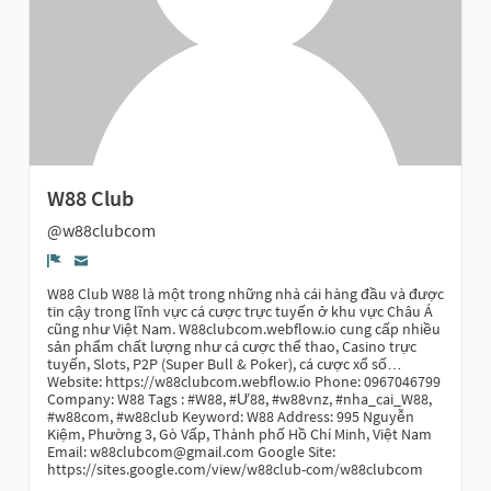
W88 Club
@w88clubcom
Denúncia
W88 Club ⁠⁠W88⁠⁠ là một trong những nhà cái hàng đầu và được
tin cậy trong lĩnh vực cá cược trực tuyến ở khu vực Châu Á
cũng như Việt Nam. W88clubcom.webflow.io cung cấp nhiều
sản phẩm chất lượng như cá cược thể thao, Casino trực
tuyến, Slots, P2P (Super Bull & Poker), cá cược xổ số…
Website: ⁠⁠https://w88clubcom.webflow.io⁠⁠ Phone: 0967046799
Company: W88 Tags : #W88, #Ư88, #w88vnz, #nha_cai_W88,
#w88com, #w88club Keyword: W88 Address: 995 Nguyễn
Kiệm, Phường 3, Gò Vấp, Thành phố Hồ Chí Minh, Việt Nam
Email: w88clubcom@gmail.com Google Site:
⁠⁠https://sites.google.com/view/w88club-com/w88clubcom⁠