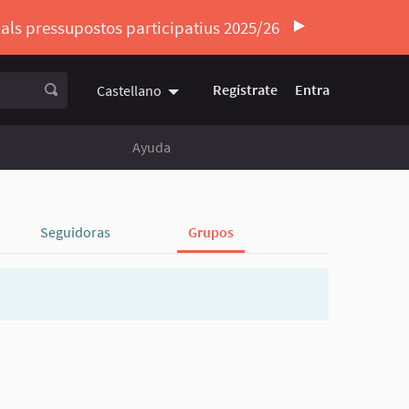
ó als pressupostos participatius 2025/26
Regístrate
Entra
Castellano
Triar la llengua
Elegir el idioma
Ayuda
Seguidoras
Grupos