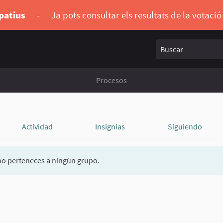
ipatius
-
Ja pots consultar els resultats de la votaci
Buscar
Procesos
Actividad
Insignias
Siguiendo
o perteneces a ningún grupo.