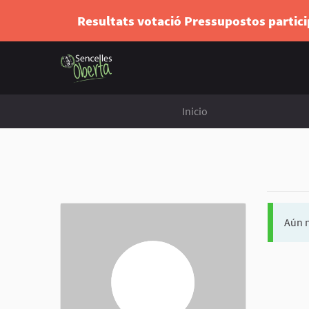
Resultats votació Pressupostos partic
Inicio
Aún n