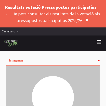
Resultats votació Pressupostos participatius
-
Ja pots consultar els resultats de la votació als
pressupostos participatius 2025/26
Castellano
Triar la llengua
Elegir el idioma
Insignias
Actividad
Siguiendo
Seguidoras
Grupos