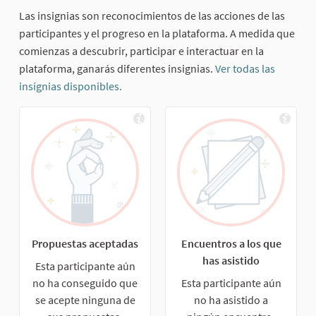
Las insignias son reconocimientos de las acciones de las
participantes y el progreso en la plataforma. A medida que
comienzas a descubrir, participar e interactuar en la
plataforma, ganarás diferentes insignias.
Ver todas las
insígnias disponibles.
Propuestas aceptadas
Encuentros a los que
has asistido
Esta participante aún
no ha conseguido que
Esta participante aún
se acepte ninguna de
no ha asistido a