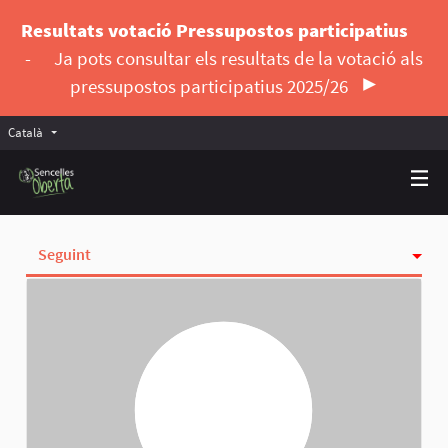
Resultats votació Pressupostos participatius
-
Ja pots consultar els resultats de la votació als
pressupostos participatius 2025/26
Català
Triar la llengua
Elegir el idioma
Seguint
Activitat
Insígnies
Seguidores
Grups