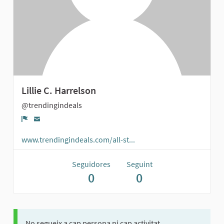
Lillie C. Harrelson
@trendingindeals
Denúncia
www.trendingindeals.com/all-st...
Seguidores
Seguint
0
0
No segueix a cap persona ni cap activitat.