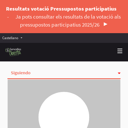
Resultats votació Pressupostos participatius
-
Ja pots consultar els resultats de la votació als
pressupostos participatius 2025/26
Castellano
Triar la llengua
Elegir el idioma
Siguiendo
Actividad
Insignias
Seguidoras
Grupos