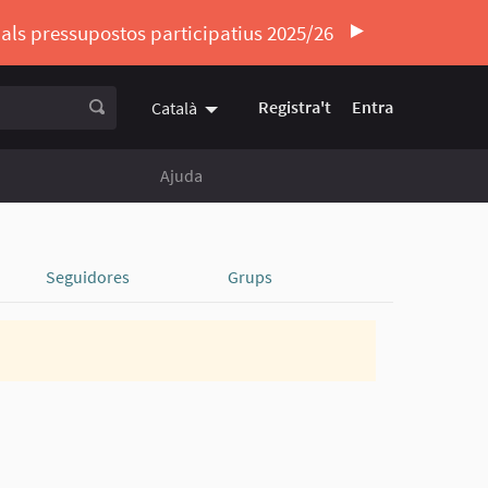
ó als pressupostos participatius 2025/26
Registra't
Entra
Català
Triar la llengua
Elegir el idioma
Ajuda
Seguidores
Grups