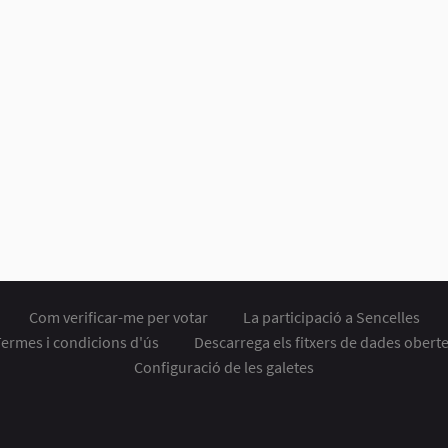
Com verificar-me per votar
La participació a Sencelles
ermes i condicions d'ús
Descarrega els fitxers de dades obert
Configuració de les galetes
laç extern)