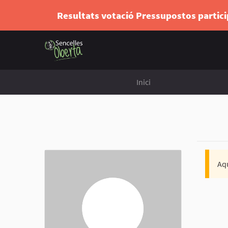
Resultats votació Pressupostos partic
Inici
Aqu