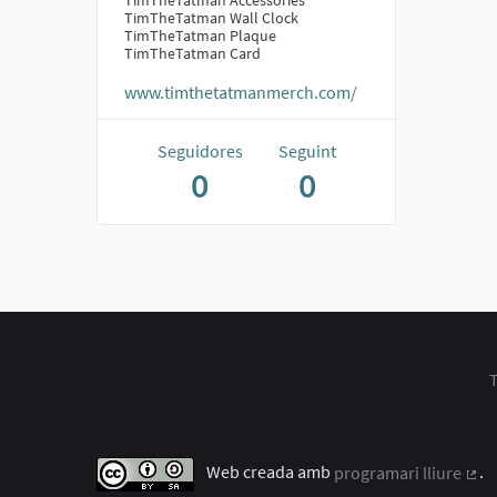
TimTheTatman Accessories
TimTheTatman Wall Clock
TimTheTatman Plaque
TimTheTatman Card
www.timthetatmanmerch.com/
Seguidores
Seguint
0
0
T
Web creada amb
programari lliure
.
(Enl