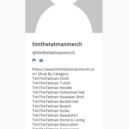
timthetatmanmerch
@timthetatmanmerch
Denúncia
https://www.timthetatmanmerch.co
m/ Shop By Category
TimTheTatman Cloth
TimTheTatman T-shirt
TimTheTatman Hoodie
TimTheTatman Fisherman Hat
TimTheTatman Hawaiian Shirt
TimTheTatman Bucket Hat
TimTheTatman Boxers
TimTheTatman Socks
TimTheTatman Sweatshirt
TimTheTatman Home & Living
TimTheTatman Decoration