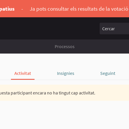
ipatius
-
Ja pots consultar els resultats de la votaci
Cercar
Processos
Activitat
Insígnies
Seguint
esta participant encara no ha tingut cap activitat.