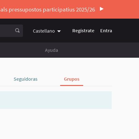
ó als pressupostos participatius 2025/26
Regístrate
Entra
Castellano
Triar la llengua
Elegir el idioma
Ayuda
Seguidoras
Grupos