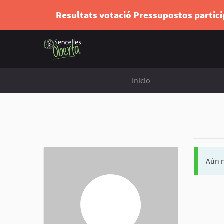
Resultats votació Pressupostos partic
Inicio
Aún n