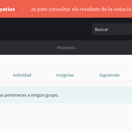
ipatius
-
Ja pots consultar els resultats de la votaci
Buscar
Procesos
Actividad
Insignias
Siguiendo
o perteneces a ningún grupo.